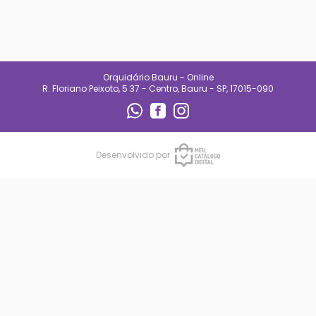
especializado e
acompanhamento diário.
Também oferecemos suporte
para quem está começando,
ajudando clientes a entender
necessidades de luz, rega e
manejo de cada espécie.
Orquidário Bauru - Online
No Orquidário Bauru, cada
R. Floriano Peixoto, 5 37 - Centro, Bauru - SP, 17015-090
planta é tratada com respeito, e
cada cliente é recebido com
atenção. Nosso compromisso é
entregar qualidade, confiança e
uma experiência que incentive o
cultivo e o encanto pelas
Desenvolvido por
plantas.
CONTATO
(14) 99692-0227
orqbauruoficial@gmail.com
REDES SOCIAIS