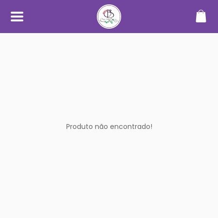
SOBRE
O Orquidário Bauru nasceu da
paixão por orquídeas e plantas
ornamentais, unindo
conhecimento, cuidado e
dedicação para oferecer uma
experiência diferenciada a quem
aprecia o mundo das plantas.
Trabalhamos com cultivo
próprio e seleção de espécies de
Produto não encontrado!
alta qualidade, sempre
priorizando plantas saudáveis,
bem desenvolvidas e com
informações claras no catálogo.
Nosso objetivo é tornar a compra
simples, segura e transparente —
desde a escolha até o
recebimento.
Além do catálogo online,
mantemos um espaço físico em
Bauru, onde plantas são
cultivadas em ambiente
adequado, com manejo