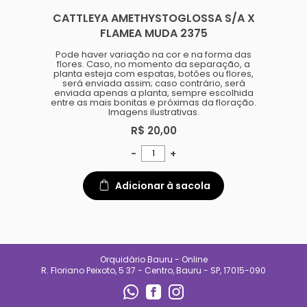
especializado e
CATTLEYA AMETHYSTOGLOSSA S/A X
acompanhamento diário.
Também oferecemos suporte
FLAMEA MUDA 2375
para quem está começando,
ajudando clientes a entender
Pode haver variação na cor e na forma das
necessidades de luz, rega e
flores. Caso, no momento da separação, a
manejo de cada espécie.
planta esteja com espatas, botões ou flores,
será enviada assim; caso contrário, será
No Orquidário Bauru, cada
enviada apenas a planta, sempre escolhida
planta é tratada com respeito, e
entre as mais bonitas e próximas da floração.
cada cliente é recebido com
Imagens ilustrativas.
atenção. Nosso compromisso é
entregar qualidade, confiança e
R$ 20,00
uma experiência que incentive o
cultivo e o encanto pelas
plantas.
-
+
CONTATO
Adicionar à sacola
(14) 99692-0227
orqbauruoficial@gmail.com
REDES SOCIAIS
Orquidário Bauru - Online
R. Floriano Peixoto, 5 37 - Centro, Bauru - SP, 17015-090