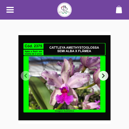
SOBRE
O Orquidário Bauru nasceu da
paixão por orquídeas e plantas
ornamentais, unindo
conhecimento, cuidado e
dedicação para oferecer uma
experiência diferenciada a quem
aprecia o mundo das plantas.
Trabalhamos com cultivo
próprio e seleção de espécies de
alta qualidade, sempre
priorizando plantas saudáveis,
bem desenvolvidas e com
informações claras no catálogo.
Nosso objetivo é tornar a compra
simples, segura e transparente —
desde a escolha até o
recebimento.
Além do catálogo online,
mantemos um espaço físico em
Bauru, onde plantas são
cultivadas em ambiente
adequado, com manejo