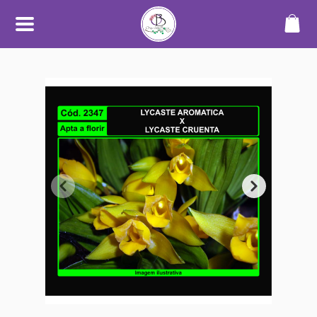
SOBRE
O Orquidário Bauru nasceu da
paixão por orquídeas e plantas
ornamentais, unindo
conhecimento, cuidado e
dedicação para oferecer uma
experiência diferenciada a quem
aprecia o mundo das plantas.
Trabalhamos com cultivo
próprio e seleção de espécies de
alta qualidade, sempre
priorizando plantas saudáveis,
bem desenvolvidas e com
informações claras no catálogo.
Nosso objetivo é tornar a compra
simples, segura e transparente —
desde a escolha até o
recebimento.
Além do catálogo online,
mantemos um espaço físico em
Bauru, onde plantas são
cultivadas em ambiente
adequado, com manejo