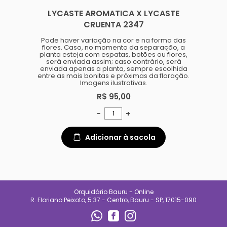
especializado e
LYCASTE AROMATICA X LYCASTE
acompanhamento diário.
Também oferecemos suporte
CRUENTA 2347
para quem está começando,
ajudando clientes a entender
Pode haver variação na cor e na forma das
necessidades de luz, rega e
flores. Caso, no momento da separação, a
manejo de cada espécie.
planta esteja com espatas, botões ou flores,
será enviada assim; caso contrário, será
No Orquidário Bauru, cada
enviada apenas a planta, sempre escolhida
planta é tratada com respeito, e
entre as mais bonitas e próximas da floração.
cada cliente é recebido com
Imagens ilustrativas.
atenção. Nosso compromisso é
entregar qualidade, confiança e
R$ 95,00
uma experiência que incentive o
cultivo e o encanto pelas
plantas.
-
+
CONTATO
Adicionar à sacola
(14) 99692-0227
orqbauruoficial@gmail.com
REDES SOCIAIS
Orquidário Bauru - Online
R. Floriano Peixoto, 5 37 - Centro, Bauru - SP, 17015-090