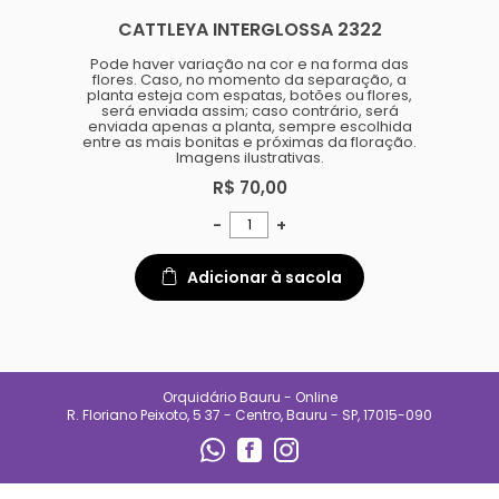
especializado e
CATTLEYA INTERGLOSSA 2322
acompanhamento diário.
Também oferecemos suporte
para quem está começando,
Pode haver variação na cor e na forma das
ajudando clientes a entender
flores. Caso, no momento da separação, a
necessidades de luz, rega e
planta esteja com espatas, botões ou flores,
manejo de cada espécie.
será enviada assim; caso contrário, será
enviada apenas a planta, sempre escolhida
No Orquidário Bauru, cada
entre as mais bonitas e próximas da floração.
planta é tratada com respeito, e
Imagens ilustrativas.
cada cliente é recebido com
atenção. Nosso compromisso é
R$ 70,00
entregar qualidade, confiança e
uma experiência que incentive o
-
+
cultivo e o encanto pelas
plantas.
Adicionar à sacola
CONTATO
(14) 99692-0227
orqbauruoficial@gmail.com
Orquidário Bauru - Online
REDES SOCIAIS
R. Floriano Peixoto, 5 37 - Centro, Bauru - SP, 17015-090