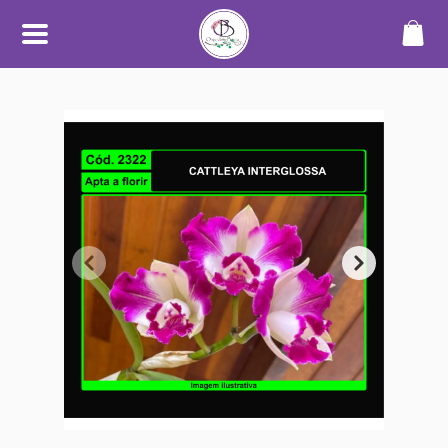
SOBRE
O Orquidário Bauru nasceu da
paixão por orquídeas e plantas
ornamentais, unindo
conhecimento, cuidado e
dedicação para oferecer uma
experiência diferenciada a quem
aprecia o mundo das plantas.
Trabalhamos com cultivo
próprio e seleção de espécies de
alta qualidade, sempre
priorizando plantas saudáveis,
bem desenvolvidas e com
informações claras no catálogo.
Nosso objetivo é tornar a compra
simples, segura e transparente —
desde a escolha até o
recebimento.
Além do catálogo online,
mantemos um espaço físico em
Bauru, onde plantas são
cultivadas em ambiente
adequado, com manejo