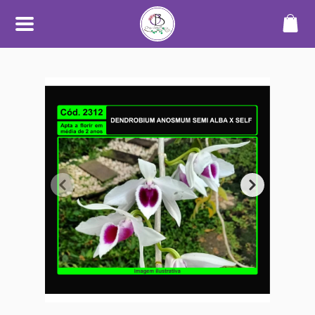
SOBRE
O Orquidário Bauru nasceu da
paixão por orquídeas e plantas
ornamentais, unindo
conhecimento, cuidado e
dedicação para oferecer uma
experiência diferenciada a quem
aprecia o mundo das plantas.
Trabalhamos com cultivo
próprio e seleção de espécies de
alta qualidade, sempre
priorizando plantas saudáveis,
bem desenvolvidas e com
informações claras no catálogo.
Nosso objetivo é tornar a compra
simples, segura e transparente —
desde a escolha até o
recebimento.
Além do catálogo online,
mantemos um espaço físico em
Bauru, onde plantas são
cultivadas em ambiente
adequado, com manejo