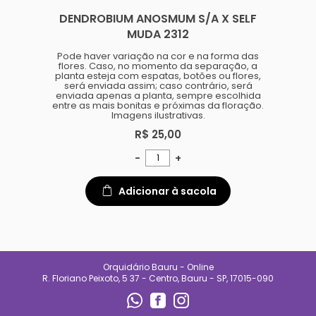
especializado e
DENDROBIUM ANOSMUM S/A X SELF
acompanhamento diário.
Também oferecemos suporte
MUDA 2312
para quem está começando,
ajudando clientes a entender
Pode haver variação na cor e na forma das
necessidades de luz, rega e
flores. Caso, no momento da separação, a
manejo de cada espécie.
planta esteja com espatas, botões ou flores,
será enviada assim; caso contrário, será
No Orquidário Bauru, cada
enviada apenas a planta, sempre escolhida
planta é tratada com respeito, e
entre as mais bonitas e próximas da floração.
cada cliente é recebido com
Imagens ilustrativas.
atenção. Nosso compromisso é
entregar qualidade, confiança e
R$ 25,00
uma experiência que incentive o
cultivo e o encanto pelas
plantas.
-
+
CONTATO
Adicionar à sacola
(14) 99692-0227
orqbauruoficial@gmail.com
REDES SOCIAIS
Orquidário Bauru - Online
R. Floriano Peixoto, 5 37 - Centro, Bauru - SP, 17015-090