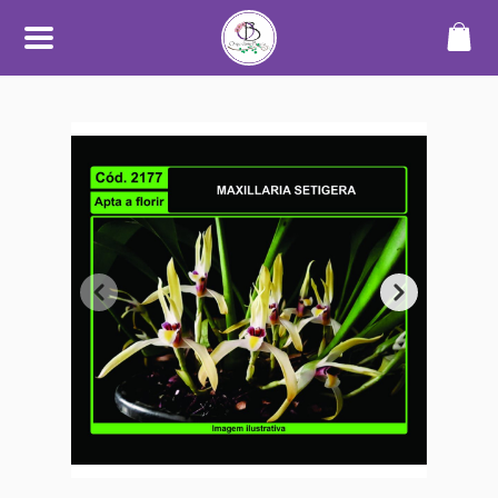
SOBRE
O Orquidário Bauru nasceu da
paixão por orquídeas e plantas
ornamentais, unindo
conhecimento, cuidado e
dedicação para oferecer uma
experiência diferenciada a quem
aprecia o mundo das plantas.
Trabalhamos com cultivo
próprio e seleção de espécies de
alta qualidade, sempre
priorizando plantas saudáveis,
bem desenvolvidas e com
informações claras no catálogo.
Nosso objetivo é tornar a compra
simples, segura e transparente —
desde a escolha até o
recebimento.
Além do catálogo online,
mantemos um espaço físico em
Bauru, onde plantas são
cultivadas em ambiente
adequado, com manejo