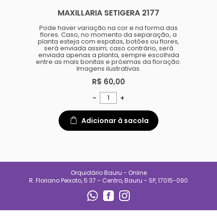
especializado e
MAXILLARIA SETIGERA 2177
acompanhamento diário.
Também oferecemos suporte
para quem está começando,
Pode haver variação na cor e na forma das
ajudando clientes a entender
flores. Caso, no momento da separação, a
necessidades de luz, rega e
planta esteja com espatas, botões ou flores,
manejo de cada espécie.
será enviada assim; caso contrário, será
enviada apenas a planta, sempre escolhida
No Orquidário Bauru, cada
entre as mais bonitas e próximas da floração.
planta é tratada com respeito, e
Imagens ilustrativas.
cada cliente é recebido com
atenção. Nosso compromisso é
R$ 60,00
entregar qualidade, confiança e
uma experiência que incentive o
-
+
cultivo e o encanto pelas
plantas.
Adicionar à sacola
CONTATO
(14) 99692-0227
orqbauruoficial@gmail.com
Orquidário Bauru - Online
REDES SOCIAIS
R. Floriano Peixoto, 5 37 - Centro, Bauru - SP, 17015-090