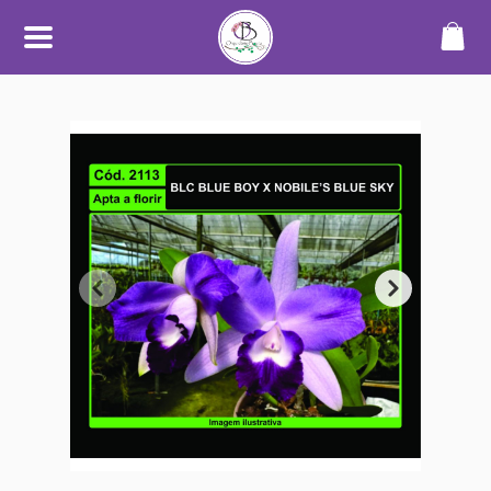
SOBRE
O Orquidário Bauru nasceu da
paixão por orquídeas e plantas
ornamentais, unindo
conhecimento, cuidado e
dedicação para oferecer uma
experiência diferenciada a quem
aprecia o mundo das plantas.
Trabalhamos com cultivo
próprio e seleção de espécies de
alta qualidade, sempre
priorizando plantas saudáveis,
bem desenvolvidas e com
informações claras no catálogo.
Nosso objetivo é tornar a compra
simples, segura e transparente —
desde a escolha até o
recebimento.
Além do catálogo online,
mantemos um espaço físico em
Bauru, onde plantas são
cultivadas em ambiente
adequado, com manejo