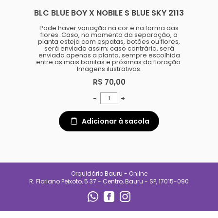
especializado e
BLC BLUE BOY X NOBILE S BLUE SKY 2113
acompanhamento diário.
Também oferecemos suporte
para quem está começando,
Pode haver variação na cor e na forma das
ajudando clientes a entender
flores. Caso, no momento da separação, a
necessidades de luz, rega e
planta esteja com espatas, botões ou flores,
manejo de cada espécie.
será enviada assim; caso contrário, será
enviada apenas a planta, sempre escolhida
No Orquidário Bauru, cada
entre as mais bonitas e próximas da floração.
planta é tratada com respeito, e
Imagens ilustrativas.
cada cliente é recebido com
atenção. Nosso compromisso é
R$ 70,00
entregar qualidade, confiança e
uma experiência que incentive o
-
+
cultivo e o encanto pelas
plantas.
Adicionar à sacola
CONTATO
(14) 99692-0227
orqbauruoficial@gmail.com
Orquidário Bauru - Online
REDES SOCIAIS
R. Floriano Peixoto, 5 37 - Centro, Bauru - SP, 17015-090