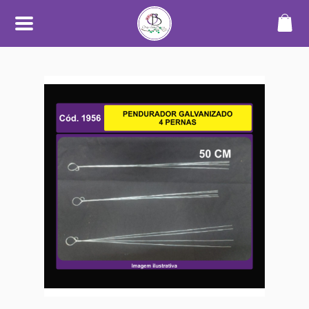
SOBRE
O Orquidário Bauru nasceu da
paixão por orquídeas e plantas
ornamentais, unindo
conhecimento, cuidado e
dedicação para oferecer uma
experiência diferenciada a quem
aprecia o mundo das plantas.
Trabalhamos com cultivo
próprio e seleção de espécies de
alta qualidade, sempre
priorizando plantas saudáveis,
bem desenvolvidas e com
informações claras no catálogo.
Nosso objetivo é tornar a compra
simples, segura e transparente —
desde a escolha até o
recebimento.
Além do catálogo online,
mantemos um espaço físico em
Bauru, onde plantas são
cultivadas em ambiente
adequado, com manejo