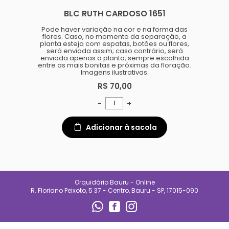
especializado e
BLC RUTH CARDOSO 1651
acompanhamento diário.
Também oferecemos suporte
para quem está começando,
Pode haver variação na cor e na forma das
ajudando clientes a entender
flores. Caso, no momento da separação, a
necessidades de luz, rega e
planta esteja com espatas, botões ou flores,
manejo de cada espécie.
será enviada assim; caso contrário, será
enviada apenas a planta, sempre escolhida
No Orquidário Bauru, cada
entre as mais bonitas e próximas da floração.
planta é tratada com respeito, e
Imagens ilustrativas.
cada cliente é recebido com
atenção. Nosso compromisso é
R$ 70,00
entregar qualidade, confiança e
uma experiência que incentive o
-
+
cultivo e o encanto pelas
plantas.
Adicionar à sacola
CONTATO
(14) 99692-0227
orqbauruoficial@gmail.com
Orquidário Bauru - Online
REDES SOCIAIS
R. Floriano Peixoto, 5 37 - Centro, Bauru - SP, 17015-090