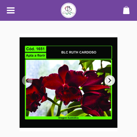
SOBRE
O Orquidário Bauru nasceu da
paixão por orquídeas e plantas
ornamentais, unindo
conhecimento, cuidado e
dedicação para oferecer uma
experiência diferenciada a quem
aprecia o mundo das plantas.
Trabalhamos com cultivo
próprio e seleção de espécies de
alta qualidade, sempre
priorizando plantas saudáveis,
bem desenvolvidas e com
informações claras no catálogo.
Nosso objetivo é tornar a compra
simples, segura e transparente —
desde a escolha até o
recebimento.
Além do catálogo online,
mantemos um espaço físico em
Bauru, onde plantas são
cultivadas em ambiente
adequado, com manejo