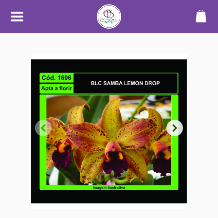
SOBRE
O Orquidário Bauru nasceu da
paixão por orquídeas e plantas
ornamentais, unindo
conhecimento, cuidado e
dedicação para oferecer uma
experiência diferenciada a quem
aprecia o mundo das plantas.
Trabalhamos com cultivo
próprio e seleção de espécies de
alta qualidade, sempre
priorizando plantas saudáveis,
bem desenvolvidas e com
informações claras no catálogo.
Nosso objetivo é tornar a compra
simples, segura e transparente —
desde a escolha até o
recebimento.
Além do catálogo online,
mantemos um espaço físico em
Bauru, onde plantas são
cultivadas em ambiente
adequado, com manejo