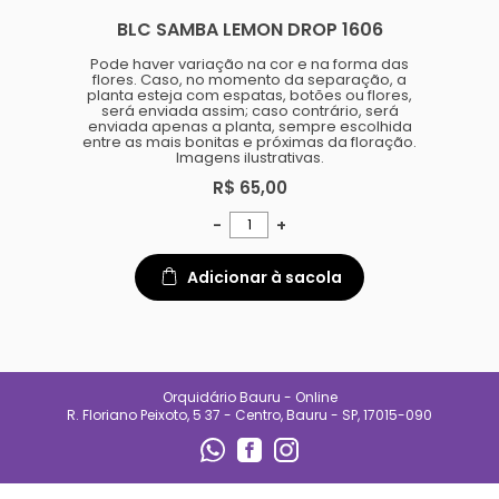
especializado e
BLC SAMBA LEMON DROP 1606
acompanhamento diário.
Também oferecemos suporte
para quem está começando,
Pode haver variação na cor e na forma das
ajudando clientes a entender
flores. Caso, no momento da separação, a
necessidades de luz, rega e
planta esteja com espatas, botões ou flores,
manejo de cada espécie.
será enviada assim; caso contrário, será
enviada apenas a planta, sempre escolhida
No Orquidário Bauru, cada
entre as mais bonitas e próximas da floração.
planta é tratada com respeito, e
Imagens ilustrativas.
cada cliente é recebido com
atenção. Nosso compromisso é
R$ 65,00
entregar qualidade, confiança e
uma experiência que incentive o
-
+
cultivo e o encanto pelas
plantas.
Adicionar à sacola
CONTATO
(14) 99692-0227
orqbauruoficial@gmail.com
Orquidário Bauru - Online
REDES SOCIAIS
R. Floriano Peixoto, 5 37 - Centro, Bauru - SP, 17015-090