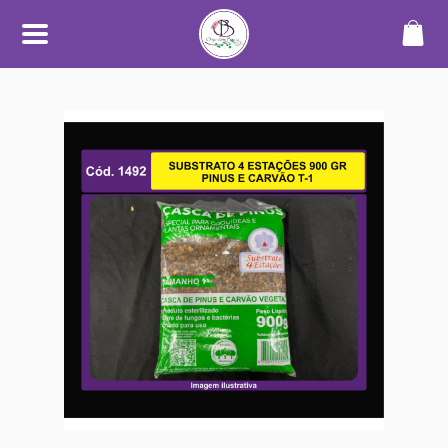
SOBRE
O Orquidário Bauru nasceu da
paixão por orquídeas e plantas
ornamentais, unindo
conhecimento, cuidado e
dedicação para oferecer uma
experiência diferenciada a quem
aprecia o mundo das plantas.
Trabalhamos com cultivo
próprio e seleção de espécies de
alta qualidade, sempre
priorizando plantas saudáveis,
bem desenvolvidas e com
informações claras no catálogo.
Nosso objetivo é tornar a compra
simples, segura e transparente —
desde a escolha até o
recebimento.
Além do catálogo online,
mantemos um espaço físico em
Bauru, onde plantas são
cultivadas em ambiente
adequado, com manejo