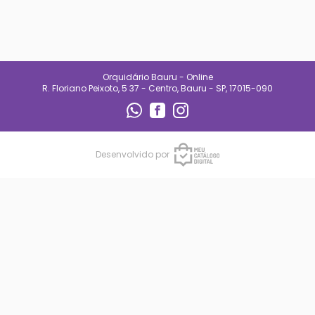
especializado e
acompanhamento diário.
Também oferecemos suporte
para quem está começando,
ajudando clientes a entender
necessidades de luz, rega e
manejo de cada espécie.
Orquidário Bauru - Online
No Orquidário Bauru, cada
R. Floriano Peixoto, 5 37 - Centro, Bauru - SP, 17015-090
planta é tratada com respeito, e
cada cliente é recebido com
atenção. Nosso compromisso é
entregar qualidade, confiança e
uma experiência que incentive o
cultivo e o encanto pelas
Desenvolvido por
plantas.
CONTATO
(14) 99692-0227
orqbauruoficial@gmail.com
REDES SOCIAIS