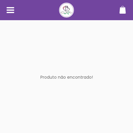
SOBRE
O Orquidário Bauru nasceu da
paixão por orquídeas e plantas
ornamentais, unindo
conhecimento, cuidado e
dedicação para oferecer uma
experiência diferenciada a quem
aprecia o mundo das plantas.
Trabalhamos com cultivo
próprio e seleção de espécies de
Produto não encontrado!
alta qualidade, sempre
priorizando plantas saudáveis,
bem desenvolvidas e com
informações claras no catálogo.
Nosso objetivo é tornar a compra
simples, segura e transparente —
desde a escolha até o
recebimento.
Além do catálogo online,
mantemos um espaço físico em
Bauru, onde plantas são
cultivadas em ambiente
adequado, com manejo