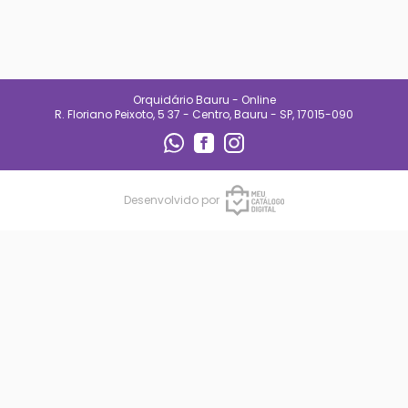
especializado e
acompanhamento diário.
Também oferecemos suporte
para quem está começando,
ajudando clientes a entender
necessidades de luz, rega e
manejo de cada espécie.
Orquidário Bauru - Online
No Orquidário Bauru, cada
R. Floriano Peixoto, 5 37 - Centro, Bauru - SP, 17015-090
planta é tratada com respeito, e
cada cliente é recebido com
atenção. Nosso compromisso é
entregar qualidade, confiança e
uma experiência que incentive o
cultivo e o encanto pelas
Desenvolvido por
plantas.
CONTATO
(14) 99692-0227
orqbauruoficial@gmail.com
REDES SOCIAIS