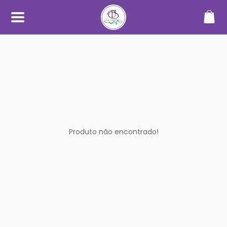
SOBRE
O Orquidário Bauru nasceu da
paixão por orquídeas e plantas
ornamentais, unindo
conhecimento, cuidado e
dedicação para oferecer uma
experiência diferenciada a quem
aprecia o mundo das plantas.
Trabalhamos com cultivo
próprio e seleção de espécies de
Produto não encontrado!
alta qualidade, sempre
priorizando plantas saudáveis,
bem desenvolvidas e com
informações claras no catálogo.
Nosso objetivo é tornar a compra
simples, segura e transparente —
desde a escolha até o
recebimento.
Além do catálogo online,
mantemos um espaço físico em
Bauru, onde plantas são
cultivadas em ambiente
adequado, com manejo