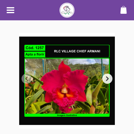
SOBRE
O Orquidário Bauru nasceu da
paixão por orquídeas e plantas
ornamentais, unindo
conhecimento, cuidado e
dedicação para oferecer uma
experiência diferenciada a quem
aprecia o mundo das plantas.
Trabalhamos com cultivo
próprio e seleção de espécies de
alta qualidade, sempre
priorizando plantas saudáveis,
bem desenvolvidas e com
informações claras no catálogo.
Nosso objetivo é tornar a compra
simples, segura e transparente —
desde a escolha até o
recebimento.
Além do catálogo online,
mantemos um espaço físico em
Bauru, onde plantas são
cultivadas em ambiente
adequado, com manejo