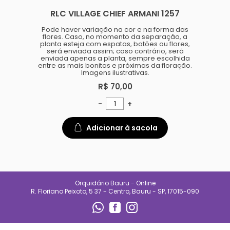
especializado e
RLC VILLAGE CHIEF ARMANI 1257
acompanhamento diário.
Também oferecemos suporte
para quem está começando,
Pode haver variação na cor e na forma das
ajudando clientes a entender
flores. Caso, no momento da separação, a
necessidades de luz, rega e
planta esteja com espatas, botões ou flores,
manejo de cada espécie.
será enviada assim; caso contrário, será
enviada apenas a planta, sempre escolhida
No Orquidário Bauru, cada
entre as mais bonitas e próximas da floração.
planta é tratada com respeito, e
Imagens ilustrativas.
cada cliente é recebido com
atenção. Nosso compromisso é
R$ 70,00
entregar qualidade, confiança e
uma experiência que incentive o
-
+
cultivo e o encanto pelas
plantas.
Adicionar à sacola
CONTATO
(14) 99692-0227
orqbauruoficial@gmail.com
Orquidário Bauru - Online
REDES SOCIAIS
R. Floriano Peixoto, 5 37 - Centro, Bauru - SP, 17015-090