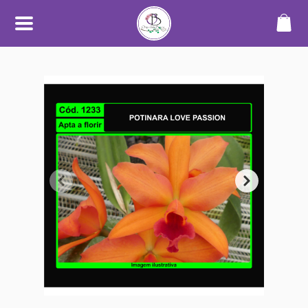
SOBRE
O Orquidário Bauru nasceu da
paixão por orquídeas e plantas
ornamentais, unindo
conhecimento, cuidado e
dedicação para oferecer uma
experiência diferenciada a quem
aprecia o mundo das plantas.
Trabalhamos com cultivo
próprio e seleção de espécies de
alta qualidade, sempre
priorizando plantas saudáveis,
bem desenvolvidas e com
informações claras no catálogo.
Nosso objetivo é tornar a compra
simples, segura e transparente —
desde a escolha até o
recebimento.
Além do catálogo online,
mantemos um espaço físico em
Bauru, onde plantas são
cultivadas em ambiente
adequado, com manejo