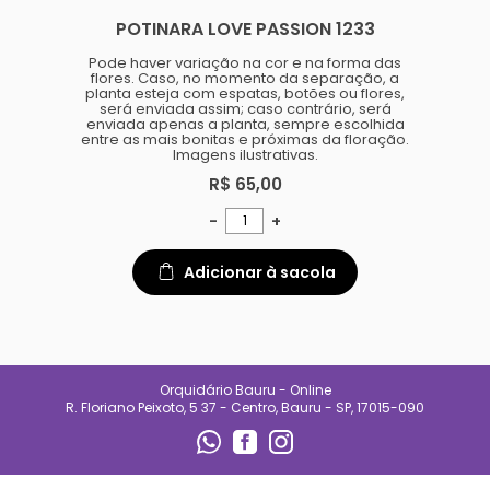
especializado e
POTINARA LOVE PASSION 1233
acompanhamento diário.
Também oferecemos suporte
para quem está começando,
Pode haver variação na cor e na forma das
ajudando clientes a entender
flores. Caso, no momento da separação, a
necessidades de luz, rega e
planta esteja com espatas, botões ou flores,
manejo de cada espécie.
será enviada assim; caso contrário, será
enviada apenas a planta, sempre escolhida
No Orquidário Bauru, cada
entre as mais bonitas e próximas da floração.
planta é tratada com respeito, e
Imagens ilustrativas.
cada cliente é recebido com
atenção. Nosso compromisso é
R$ 65,00
entregar qualidade, confiança e
uma experiência que incentive o
-
+
cultivo e o encanto pelas
plantas.
Adicionar à sacola
CONTATO
(14) 99692-0227
orqbauruoficial@gmail.com
Orquidário Bauru - Online
REDES SOCIAIS
R. Floriano Peixoto, 5 37 - Centro, Bauru - SP, 17015-090